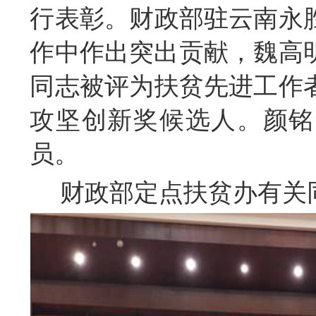
行表彰
。财政部驻云南永
作中作出突出贡献，魏高
同志
被评为扶贫先进工作
攻坚创新奖候选人
。
颜铭
员
。
财政部定点扶贫办有关