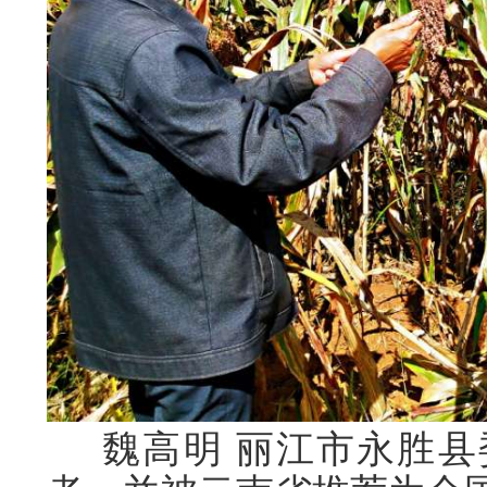
魏高明
丽江市永胜县