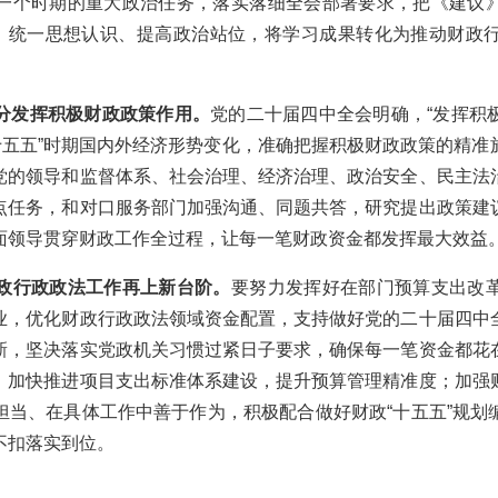
一个时期的重大政治任务，落实落细全会部署要求，把《建议
引，统一思想认识、提高政治站位，将学习成果转化为推动财政
分发挥积极财政政策作用。
党的二十届四中全会明确，“发挥积
十五五”时期国内外经济形势变化，准确把握积极财政政策的精
党的领导和监督体系、社会治理、经济治理、政治安全、民主法
点任务，和对口服务部门加强沟通、同题共答，研究提出政策建
面领导贯穿财政工作全过程，让每一笔财政资金都发挥最大效益
政行政政法工作再上新台阶。
要努力发挥好在部门预算支出改
业，优化财政行政政法领域资金配置，支持做好党的二十届四中
新，坚决落实党政机关习惯过紧日子要求，确保每一笔资金都花
；加快推进项目支出标准体系建设，提升预算管理精准度；加强
担当、在具体工作中善于作为，积极配合做好财政“十五五”规划
不扣落实到位。