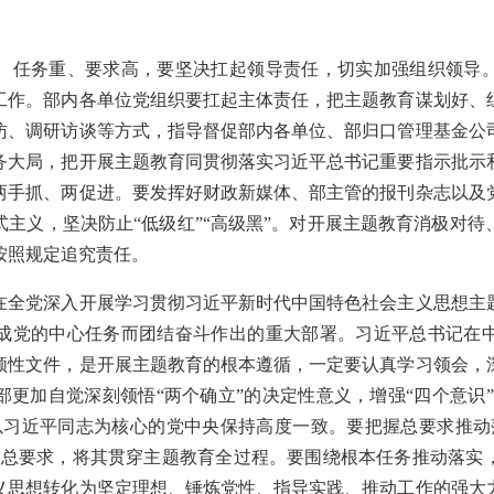
任务重、要求高，要坚决扛起领导责任，切实加强组织领导。
工作。部内各单位党组织要扛起主体责任，把主题教育谋划好、
访、调研访谈等方式，指导督促部内各单位、部归口管理基金公
务大局，把开展主题教育同贯彻落实习近平总书记重要指示批示
两手抓、两促进。要发挥好财政新媒体、部主管的报刊杂志以及
主义，坚决防止“低级红”“高级黑”。对开展主题教育消极对
按照规定追究责任。
党深入开展学习贯彻习近平新时代中国特色社会主义思想主
成党的中心任务而团结奋斗作出的重大部署。习近平总书记在
领性文件，是开展主题教育的根本遵循，一定要认真学习领会，
更加自觉深刻领悟“两个确立”的决定性意义，增强“四个意识”
以习近平同志为核心的党中央保持高度一致。要把握总要求推动
的总要求，将其贯穿主题教育全过程。要围绕根本任务推动落实
义思想转化为坚定理想、锤炼党性、指导实践、推动工作的强大