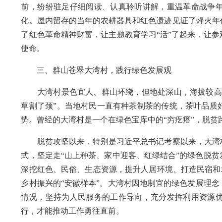
前，纷纷驻足仔细阅读、认真聆听讲解，重温革命战争
化。屋内留存的当年的农耕器具和红色遗迹见证了烽火年
了红色革命精神财富，让主题教育学习“活”了起来，让
使命。
三、群山苍翠大湾村，践行绿色发展观
大湾村景色宜人、群山环绕，但地处深山，海拔较高，
草割了颈”。当地村民一直有种茶制茶的传统，茶叶品质
势。曾经的大湾村是一个在绿色宝库中的“穷疙瘩”，脱贫路
脱贫攻坚以来，特别是习近平总书记考察以来，大湾村
式，坚定走“山上种茶、家中迎客、红绿结合”的绿色脱贫
深挖红色、民俗、生态资源，提升人居环境、打造民宿和农
乡村振兴的“安徽样本”。大湾村因地制宜的绿色发展理
情况，坚持为人民服务的工作导向，充分发挥利用资源
行，才能推动工作勇往直前。