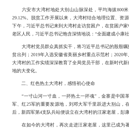
六安市大湾村地处大别山山脉深处，平均海拔800米以
29.12%。脱贫工作开展以来，大湾村结合地理位置、资
下午，习近平总书记来到大湾村走访贫困户，在贫困户家
老区人民，习近平总书记饱含深情地说：“全面建成小康
大湾村党员群众真抓实干，将习近平总书记的殷殷嘱托和
贫出列；2019年入选安徽省美丽乡村重点示范村；2020
大湾村的工作实绩深深教育了全局党员干部，在新时代新
地的大变化。
二、红色热土大湾村，感悟初心使命
“一寸山河一寸血，一抔热土一抔魂”，金寨是中国革
军、红25军的重要发源地，刘邓大军千里跃进大别山，
后，新四军第4支队兵站便设立在大湾村的汪家老屋，彭
在如今的大湾村，再次走进汪家老屋，这里已成为著